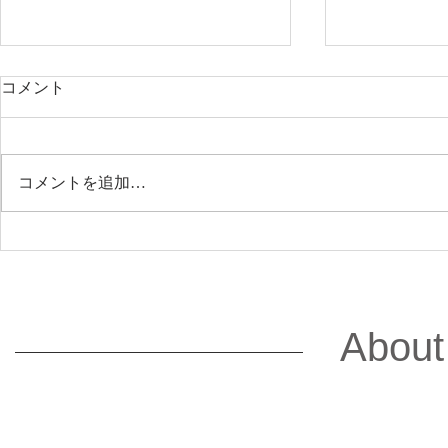
コメント
コメントを追加…
2026.3.3 BAILA 4月号の士業
2025.11.6 11月19日 株式会社
特集において当社が掲載され
チームスピ
ています。
「IPO準備
プライアンス
About
備室が押さ
代表寺島が