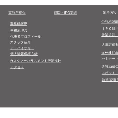
​受付時間終了後のお問い合わせは翌営業
​業務内容
​事務所紹介
​顧問・IPO実績
​労務相談
​事務所概要
​ＩＰＯ対
事務所理念
​就業規則
代表者プロフィール
​スタッフ紹介
​人事評価
​アドバイザリー
​海外赴任
​個人情報保護方針​
​セミナー
カスタマーハラスメント行動指針
​各種助成
アクセス
スポット
執筆/記事