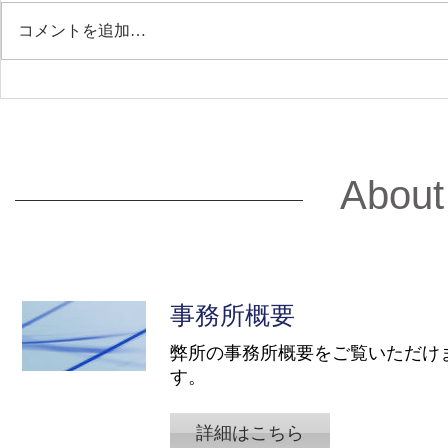
コメントを追加…
2026.2.26 企業実務3月号で代
2025.11.6 11月19日 株式会社
表寺島が「2026年4月開始！
チームスピ
「子ども・子育て支援金制
「IPO準備
度」給与計算・規程・社内周
プライアンス
About
知のポイント」を寄稿してい
備室が押さ
ます。
代表寺島が
事務所概要
弊所の事務所概要をご覧いただけ
す。
詳細はこちら