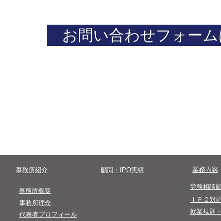
お問い合わせフォーム
​まずはお気軽にお問い合わせください。
​0 3 - 4 5 0 0- 8 2 4 7
​受付時間終了後のお問い合わせは翌営業
​業務内容
​事務所紹介
​顧問・IPO実績
​労務相談
​事務所概要
​ＩＰＯ対
事務所理念
​就業規則
代表者プロフィール