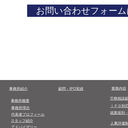
お問い合わせフォーム
​まずはお気軽にお問い合わせください。
​0 3 - 4 5 0 0- 8 2 4 7
​受付時間終了後のお問い合わせは翌営業
​業務内容
​事務所紹介
​顧問・IPO実績
​労務相談
​事務所概要
​ＩＰＯ対
事務所理念
​就業規則
代表者プロフィール
​スタッフ紹介
​人事評価
​アドバイザリー