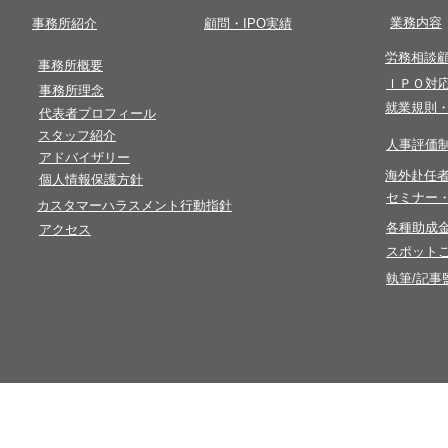
​業務内容
​事務所紹介
​顧問・IPO実績
​労務相談
​事務所概要
​ＩＰＯ対
事務所理念
​就業規則
代表者プロフィール
​スタッフ紹介
​人事評価
​アドバイザリー
​海外赴任
​個人情報保護方針​
​セミナー
カスタマーハラスメント行動指針
​各種助成
アクセス
スポット
執筆/記事