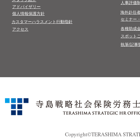
​人事評価
​アドバイザリー
​海外赴任
​個人情報保護方針​
​セミナー
カスタマーハラスメント行動指針
​各種助成
アクセス
スポット
執筆/記事
Copyright©TERASHIMA STRATEGI