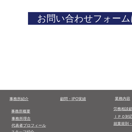
お問い合わせフォーム
​まずはお気軽にお問い合わせください。
​0 3 - 4 5 0 0- 8 2 4 7
​受付時間終了後のお問い合わせは翌営業
​業務内容
​事務所紹介
​顧問・IPO実績
​労務相談
​事務所概要
​ＩＰＯ対
事務所理念
​就業規則
代表者プロフィール
​スタッフ紹介