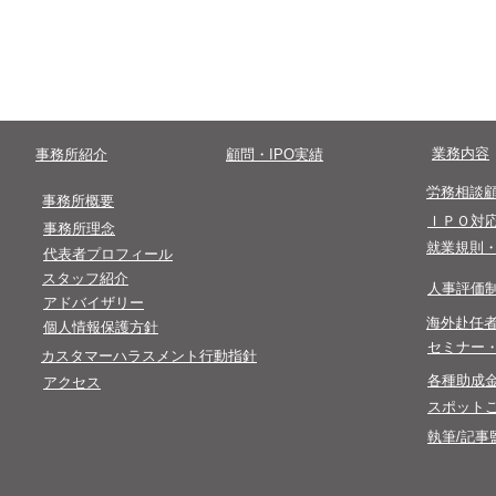
​0 3 - 4 5 0 0- 8 2 4 7
​受付時間終了後のお問い合わせは翌営業
​業務内容
​事務所紹介
​顧問・IPO実績
​労務相談
​事務所概要
​ＩＰＯ対
事務所理念
​就業規則
代表者プロフィール
​スタッフ紹介
​人事評価
​アドバイザリー
​海外赴任
​個人情報保護方針​
​セミナー
カスタマーハラスメント行動指針
​各種助成
アクセス
スポット
執筆/記事