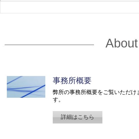
2026.3.3 BAILA 4月号の士業
2026.2.
特集において当社が掲載され
表寺島が「2
ています。
「子ども・
度」給与計
About
知のポイン
ます。
事務所概要
弊所の事務所概要をご覧いただけ
す。
詳細はこちら