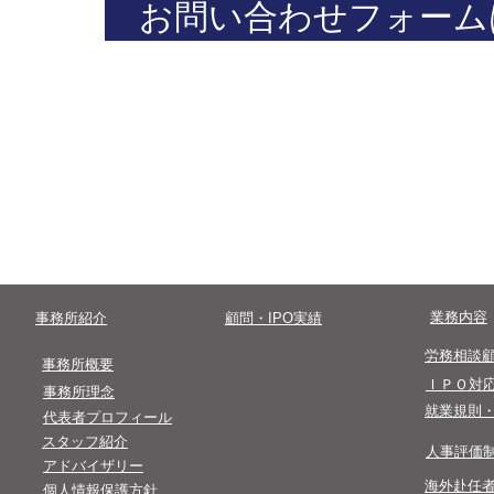
お問い合わせフォーム
​まずはお気軽にお問い合わせください。
​0 3 - 4 5 0 0- 8 2 4 7
​受付時間終了後のお問い合わせは翌営業
​業務内容
​事務所紹介
​顧問・IPO実績
​労務相談
​事務所概要
​ＩＰＯ対
事務所理念
​就業規則
代表者プロフィール
​スタッフ紹介
​人事評価
​アドバイザリー
​海外赴任
​個人情報保護方針​