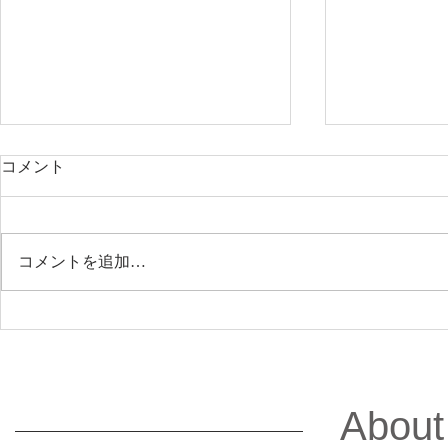
コメント
コメントを追加…
2026.3.3 BAILA 4月号の士業
2026.2.
特集において当社が掲載され
表寺島が「2
ています。
「子ども・
度」給与計
About
知のポイン
ます。