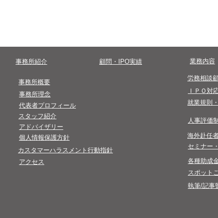
​0 3 - 4 5 0 0- 8 2 4 7
​受付時間終了後のお問い合わせは翌営業
​業務内容
​事務所紹介
​顧問・IPO実績
​労務相談
​事務所概要
​ＩＰＯ対
事務所理念
​就業規則
代表者プロフィール
​スタッフ紹介
​人事評価
​アドバイザリー
​海外赴任
​個人情報保護方針​
​セミナー
カスタマーハラスメント行動指針
​各種助成
アクセス
スポット
執筆/記事