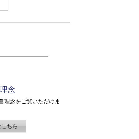
11月19日 株式会社
ムスピリット様主催
PO準備で必須の労務コン
イアンス ― 担当者と準
が押さえるべき実務」で
寺島が登壇します。
理念
営理念をご覧いただけま
はこちら