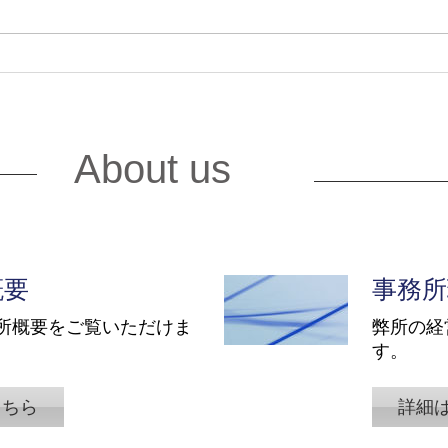
2026.2.26 企業実務3月号で代
2025.11.6 
表寺島が「2026年4月開始！
チー
「子ども・子育て支援金制
「I
度」給与計算・規程・社内周
プラ
About us
知のポイント」を寄稿してい
備室
ます。
代表
概要
事務所
所概要をご覧いただけま
弊所の経
す。
こちら
詳細