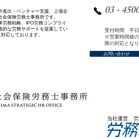
​03 - 450
外進出・ベンチャー支援、上場企
社会保険労務士事務所です
。
労務戦略、IPO労務コンプライ
略的な労務サポートを提案してい
受付時間 平日 9:0
利用に対応しております。
​※営業時間後
降の対応とな
お問い合わせ
​当社運営 