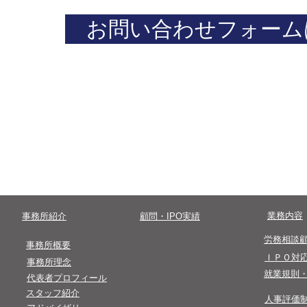
お問い合わせフォーム
​まずはお気軽にお問い合わせください。
​0 3 - 4 5 0 0- 8 2 4 7
​受付時間終了後のお問い合わせは翌営業
​業務内容
​事務所紹介
​顧問・IPO実績
​労務相談
​事務所概要
​ＩＰＯ対
事務所理念
​就業規則
代表者プロフィール
​スタッフ紹介
​人事評価