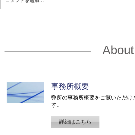
コメントを追加…
2026.3.3 BAILA 4月号の士業
2026.2.
特集において当社が掲載され
表寺島が「2
ています。
「子ども・
度」給与計
About
知のポイン
ます。
事務所概要
弊所の事務所概要をご覧いただけ
す。
詳細はこちら